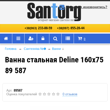
Не змогли додзвонитись?
233-88-59
855-28-44
+38(063)
+38(097)
0
→
→
↓
Головна
Сантехніка №❶
Ванни
Ванна стальная Deline 160х75
89 587
Арт.
89587
Оценка покупателей
0 отзывов