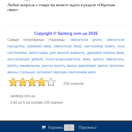
Любые вопросы о товаре вы можете задать в разделе «Обратная
связь».
Copyright © Santorg.com.ua 2026
Самые популярные страницы:
смесители grohe
,
смесители
hansgrohe
,
kaldewei киев
,
смесители kludi
,
сантехника laufen
,
roca
сантехника
,
аксессуары для ванной комнаты
,
душевая кабина киев
,
инсталляция geberit
,
полотенцесушители киев
,
купить смеситель
,
купить умывальник
,
унитаз купить
,
ванна акриловая
,
ванна чугунная
,
ванны стальные
,
интернет магазин сантехники киев
235 голосов
santorg.com.ua
3.92
из
5
на основе
235
оценок.
Корзина
0
Порожньо