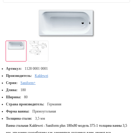
Артикул:
1128 0001 0001
Производитель:
Kaldewei
Серия:
Saniform+
Длина:
180
Ширина:
80
Страна производитель:
Германия
Форма ванны:
Прямоугольная
Толщина стали:
3,5 мм
Ванна стальная Kaldewei - Saniform plus 180x80 модель 375-1 толщина ванны 3,5
мм. эти ванны разработаны как заменитель чугунных ванн, имеют все