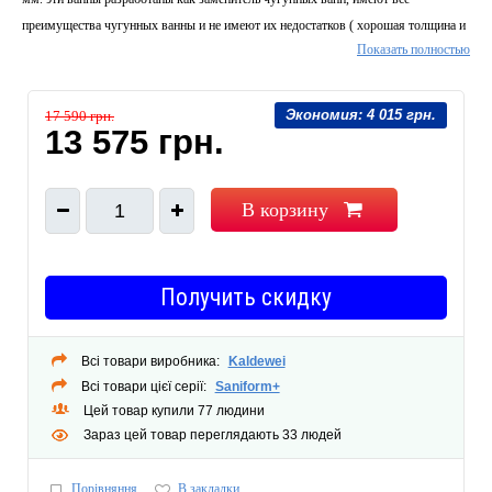
преимущества чугунных ванны и не имеют их недостатков ( хорошая толщина и
Показать полностью
стойкость , средний вес )
Экономия:
4 015 грн.
17 590 грн.
13 575 грн.
В корзину
1
Получить скидку
Всі товари виробника:
Kaldewei
Всі товари цієї серії:
Saniform+
Цей товар купили 77 людини
Зараз цей товар переглядають 33 людей
Порівняння
В закладки