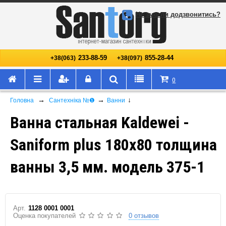
Не змогли додзвонитись?
233-88-59
855-28-44
+38(063)
+38(097)
0
→
→
↓
Головна
Сантехніка №❶
Ванни
Ванна стальная Kaldewei -
Saniform plus 180x80 толщина
ванны 3,5 мм. модель 375-1
Арт.
1128 0001 0001
Оценка покупателей
0 отзывов