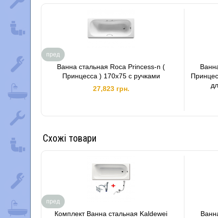
пред
Ванна стальная Roca Princess-n (
Ванна
Принцесса ) 170x75 с ручками
Принцес
д
27,823 грн.
Схожі товари
пред
Комплект Ванна стальная Kaldewei
Ванна