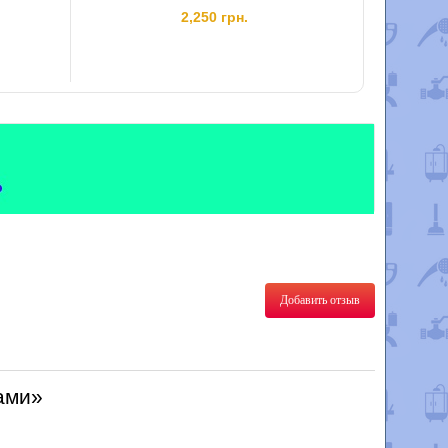
Принц
2,250 грн.
Добавить отзыв
ками»