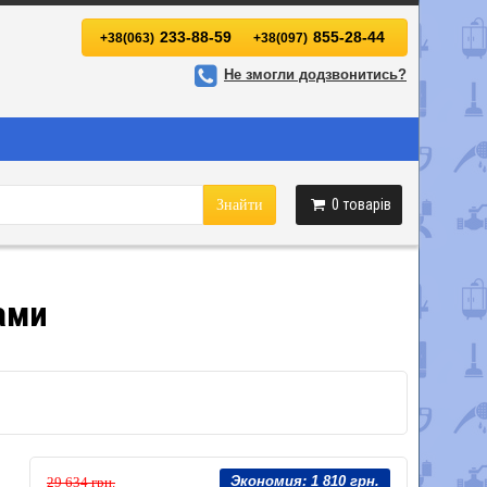
233-88-59
855-28-44
+38(063)
+38(097)
Не змогли додзвонитись?
0
товарів
Знайти
ками
Экономия:
1 810 грн.
29 634 грн.