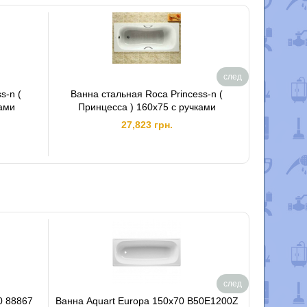
след
s-n (
Ванна стальная Roca Princess-n (
Все това
ками
Принцесса ) 160x75 с ручками
27,823 грн.
след
70 88867
Ванна Aquart Europa 150х70 B50E1200Z
Ванна с