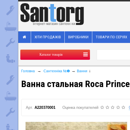
ХІТИ ПРОДАЖІВ
ВИРОБНИКИ
ТОВАРИ ПО СЕРІЯХ
Каталог товарів
→
→
↓
Головна
Сантехніка №❶
Ванни
Ванна стальная Roca Prince
Арт.
A220370001
Оценка покупателей