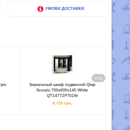
УМОВИ ДОСТАВКИ
след
rpio
Зеркальный шкаф подвесной Qtap
Тумба
Scorpio 700х600х145 White
710х585
QT1477ZP701W
6,720 грн.