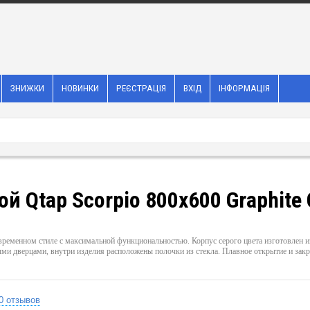
ЗНИЖКИ
НОВИНКИ
РЕЄСТРАЦІЯ
ВХІД
ІНФОРМАЦІЯ
 Qtap Scorpio 800х600 Graphit
ременном стиле с максимальной функциональностью. Корпус серого цвета изготовлен 
 дверцами, внутри изделия расположены полочки из стекла. Плавное открытие и закр
0 отзывов