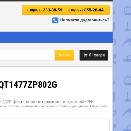
233-88-59
855-28-44
+38(063)
+38(097)
Не змогли додзвонитись?
0
товарів
Знайти
e QT1477ZP802G
из ЛДСП, фасад выполнен из грунтованной и окрашенной МДФ с
ытие створок реализовано благодаря механизму доводчика. Такой шкаф