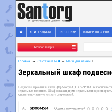
ХІТИ ПРОДАЖІВ
ВИРОБНИКИ
ТОВАРИ ПО СЕРІЯХ
Каталог товарів
→
→
↓
Головна
Сантехніка №❶
Меблі для ванної
Зеркальный шкаф подвесной
Подвесной зеркальный шкаф Qtap Scorpio QT1477ZP802G выполнен в сов
зеркальным полотном. Шкаф оснащен двумя зеркальными одностворчатыми
сделает вашу ванную комнату современной.
Арт.
SD00044564
Оценка покупателей