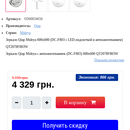
Артикул:
SD00034656
Производитель:
Qtap
Серия:
Mideya
Зеркало Qtap Mideya 600х600 (DC-F803 с LED-подсветкой и антизапотеванием)
QT2078F803W
Зеркало Qtap Mideya с антизапотеванием (DC-F803) 600х600 QT2078F803W
Показать полностью
укомплектовано светодиодной LED лентой с ровным, насыщенным, ярким
свечением белого цвета. LED лента не создает негативного влияния на зрение
человека. В зеркале предусмотрена функция ANTI-FOG - защита от
Экономия:
866 грн.
5 195 грн.
запотевания. Управление осуществляется двумя сенсорными кнопками на
4 329 грн.
передней части зеркала. В зеркало вмонтированы часы и индикатор температуры
окружающей среды в градусах Цельсия. Во время изготовления изделия
В корзину
1
использовались
Функция антизапотевания:
Есть
Наличие светильника:
С подсветкой
Гарантия:
36 месяцев
Получить скидку