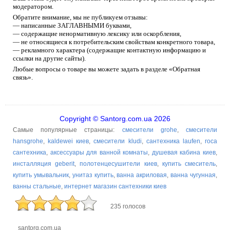
модератором.
Обратите внимание, мы не публикуем отзывы:
— написанные ЗАГЛАВНЫМИ буквами,
— содержащие ненормативную лексику или оскорбления,
— не относящиеся к потребительским свойствам конкретного товара,
— рекламного характера (содержащие контактную информацию и
ссылки на другие сайты).
Любые вопросы о товаре вы можете задать в разделе «Обратная
связь».
Copyright © Santorg.com.ua 2026
Самые популярные страницы:
смесители grohe
,
смесители
hansgrohe
,
kaldewei киев
,
смесители kludi
,
сантехника laufen
,
roca
сантехника
,
аксессуары для ванной комнаты
,
душевая кабина киев
,
инсталляция geberit
,
полотенцесушители киев
,
купить смеситель
,
купить умывальник
,
унитаз купить
,
ванна акриловая
,
ванна чугунная
,
ванны стальные
,
интернет магазин сантехники киев
235 голосов
santorg.com.ua