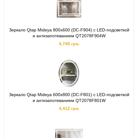
Материал:
Стекло / Алюминий
Тип крепления:
Шурупы (докупаются отдельно)
Форма зеркала:
Круглая
Способ монтажа:
Настенный
Зеркало Qtap Mideya 800х600 (DC-F904) с LED-подсветкой
Наличие полки:
Нет
и антизапотеванием QT2078F904W
4,745 грн.
Зеркало Qtap Mideya 600х800 (DC-F801) с LED-подсветкой
и антизапотеванием QT2078F801W
4,412 грн.