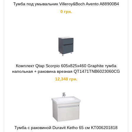
Тумба под умывальник Villeroy&Boch Avento A88900B4
0 грн.
Комплект Qtap Scorpio 605х825х460 Graphite тумба
напольная + раковина врезная QT1471TNВ6023060CG
12,348 грн.
Тумба с раковиной Duravit Ketho 65 см KT006201818