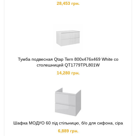
28,453 грн.
Тумба подвесная Qtap Tern 800х476х469 White со
столешницей QT1779TPL801W
14,280 грн.
Шафка МОДУО 60 під стільницю, б/о для сифона, сіра
6,889 грн.