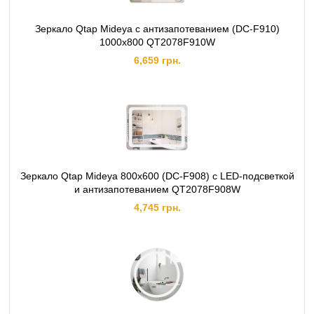
Зеркало Qtap Mideya с антизапотеванием (DC-F910)
1000х800 QT2078F910W
6,659 грн.
Зеркало Qtap Mideya 800х600 (DC-F908) с LED-подсветкой
и антизапотеванием QT2078F908W
4,745 грн.