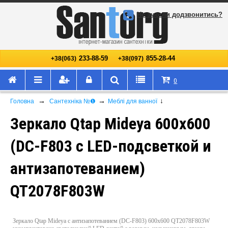
Не змогли додзвонитись?
233-88-59
855-28-44
+38(063)
+38(097)
0
→
→
↓
Головна
Сантехніка №❶
Меблі для ванної
Зеркало Qtap Mideya 600х600
(DC-F803 с LED-подсветкой и
антизапотеванием)
QT2078F803W
Зеркало Qtap Mideya с антизапотеванием (DC-F803) 600х600 QT2078F803W