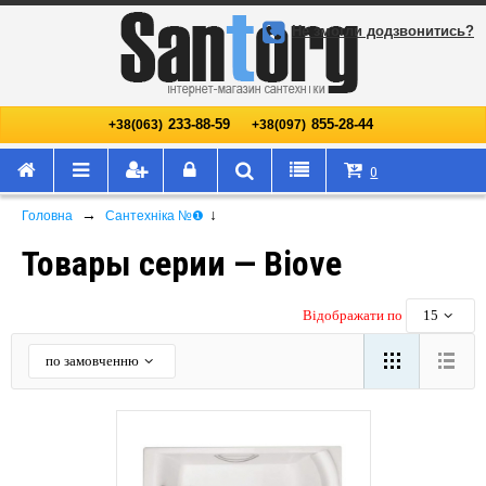
Не змогли додзвонитись?
233-88-59
855-28-44
+38(063)
+38(097)
0
→
↓
Головна
Сантехніка №❶
Товары серии — Biove
Відображати по
15
по замовченню