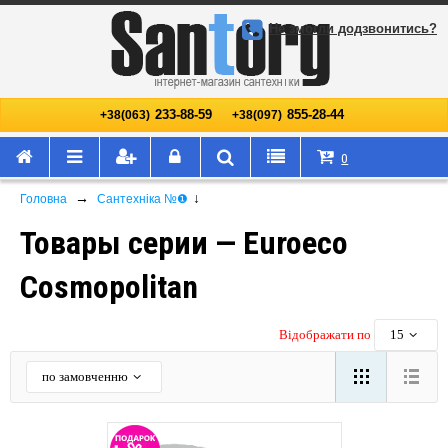
Не змогли додзвонитись?
233-88-59
855-28-44
+38(063)
+38(097)
0
→
↓
Головна
Сантехніка №❶
Товары серии — Euroeco
Cosmopolitan
Відображати по
15
по замовченню