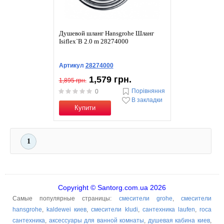
Душевой шланг Hansgrohe Шланг
Isiflex`B 2.0 m 28274000
Артикул
28274000
1,579 грн.
1,895 грн.
Порівняння
0
В закладки
Купити
1
Copyright © Santorg.com.ua 2026
Самые популярные страницы:
смесители grohe
,
смесители
hansgrohe
,
kaldewei киев
,
смесители kludi
,
сантехника laufen
,
roca
сантехника
,
аксессуары для ванной комнаты
,
душевая кабина киев
,