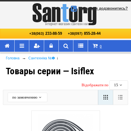
Не змогли додзвонитись?
233-88-59
855-28-44
+38(063)
+38(097)
0
→
↓
Головна
Сантехніка №❶
Товары серии — Isiflex
Відображати по
15
по замовченню