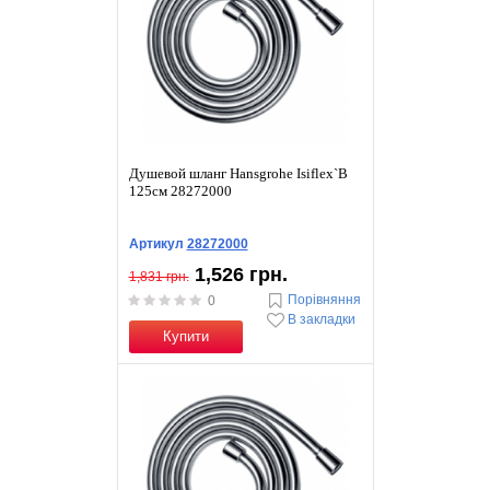
Душевой шланг Hansgrohe Isiflex`B
125см 28272000
Артикул
28272000
1,526 грн.
1,831 грн.
Порівняння
0
В закладки
Купити