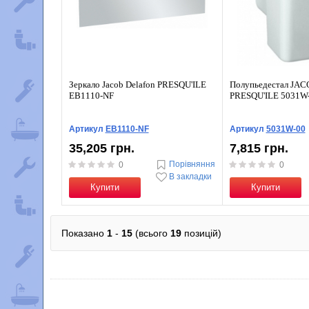
Зеркало Jacob Delafon PRESQU'ILE
Полупьедестал JA
EB1110-NF
PRESQU'ILE 5031W
Артикул
EB1110-NF
Артикул
5031W-00
35,205 грн.
7,815 грн.
Порівняння
0
0
В закладки
Купити
Купити
Показано
1
-
15
(всього
19
позицій)