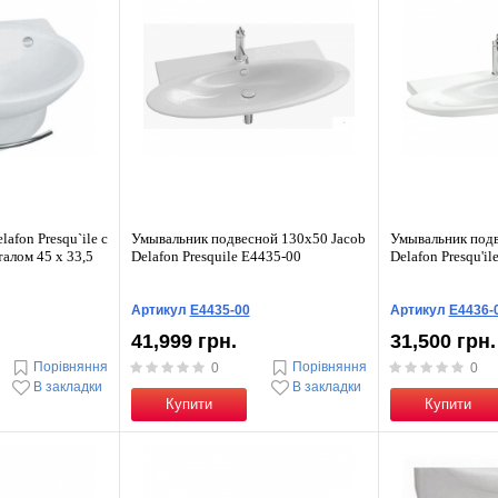
afon Presqu`ile с
Умывальник подвесной 130x50 Jacob
Умывальник подв
алом 45 x 33,5
Delafon Presquile E4435-00
Delafon Presqu'i
Артикул
E4435-00
Артикул
E4436-
41,999 грн.
31,500 грн.
Порівняння
Порівняння
0
0
В закладки
В закладки
Купити
Купити