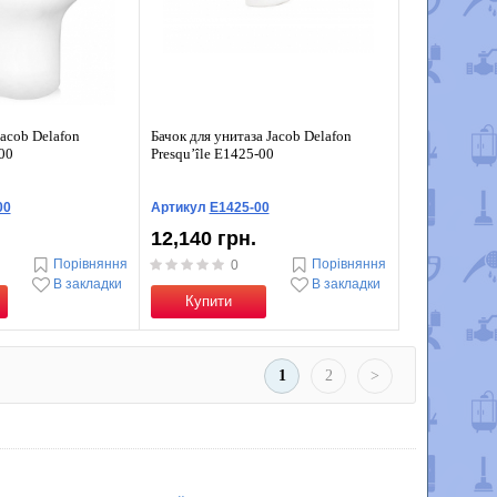
acob Delafon
Бачок для унитаза Jacob Delafon
-00
Presqu’île E1425-00
00
Артикул
E1425-00
12,140 грн.
Порівняння
Порівняння
0
В закладки
В закладки
Купити
1
2
>