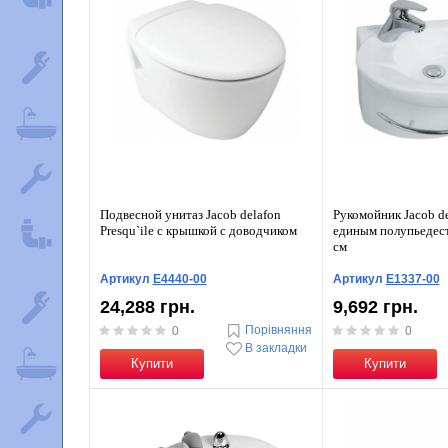
Подвесной унитаз Jacob delafon
Рукомойник Jacob del
Presqu`ile с крышкой с доводчиком
единым полупьедест
см
Артикул
E4440-00
Артикул
E1337-00
24,288 грн.
9,692 грн.
Порівняння
0
0
В закладки
Купити
Купити