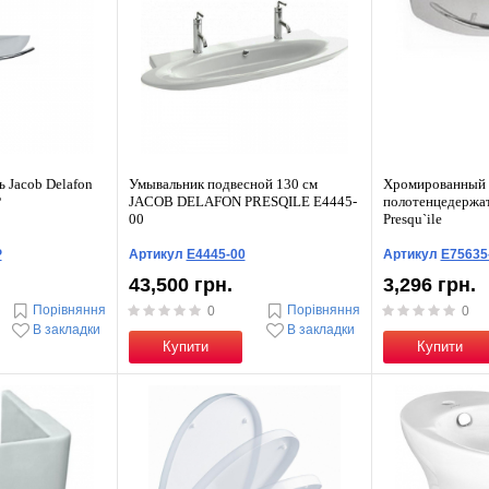
 Jacob Delafon
Умывальник подвесной 130 см
Хромированный
P
JACOB DELAFON PRESQILE E4445-
полотенцедержат
00
Presqu`ile
P
Артикул
E4445-00
Артикул
E75635
43,500 грн.
3,296 грн.
Порівняння
Порівняння
0
0
В закладки
В закладки
Купити
Купити