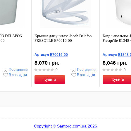
COB DELAFON
Крышка для унитаза Jacob Delafon
Биде напольное J
-00
PRESQ`ILE E70016-00
Presqu'ile E1348
Артикул
E70016-00
Артикул
E1348-
8,070 грн.
8,046 грн.
Порівняння
Порівняння
0
0
В закладки
В закладки
Купити
Купити
Copyright © Santorg.com.ua 2026