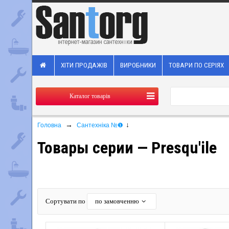
ХІТИ ПРОДАЖІВ
ВИРОБНИКИ
ТОВАРИ ПО СЕРІЯХ
Каталог товарів
→
↓
Головна
Сантехніка №❶
Товары серии — Presqu'ile
Сортувати по
по замовченню