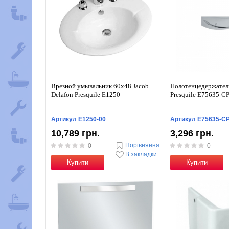
Врезной умывальник 60x48 Jacob
Полотенцедержатель
Delafon Presquile E1250
Presquile E75635-C
Артикул
E1250-00
Артикул
E75635-C
10,789 грн.
3,296 грн.
Порівняння
0
0
В закладки
Купити
Купити