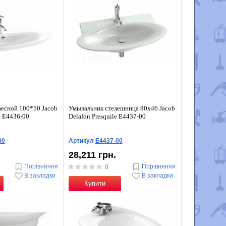
есной 100*50 Jacob
Умывальник стелешница 80х46 Jacob
le E4436-00
Delafon Presquile E4437-00
00
Артикул
E4437-00
28,211 грн.
Порівняння
Порівняння
0
В закладки
В закладки
Купити