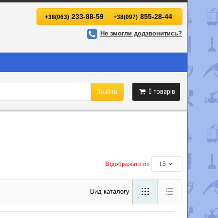
233-88-59
855-28-44
+38(063)
+38(097)
Не змогли додзвонитись?
0
товарів
Знайти
Відображати по
15
Вид каталогу