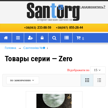
Не змогли додзвонитись?
233-88-59
855-28-44
+38(063)
+38(097)
0
→
↓
Головна
Сантехніка №❶
Товары серии — Zero
Відображати по
15
по замовченню