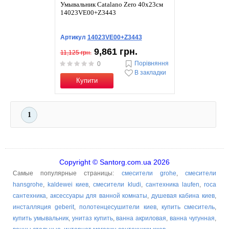
Умывальник Catalano Zero 40х23см
14023VE00+Z3443
Артикул
14023VE00+Z3443
9,861 грн.
11,125 грн.
Порівняння
0
В закладки
Купити
1
Copyright © Santorg.com.ua 2026
Самые популярные страницы:
смесители grohe
,
смесители
hansgrohe
,
kaldewei киев
,
смесители kludi
,
сантехника laufen
,
roca
сантехника
,
аксессуары для ванной комнаты
,
душевая кабина киев
,
инсталляция geberit
,
полотенцесушители киев
,
купить смеситель
,
купить умывальник
,
унитаз купить
,
ванна акриловая
,
ванна чугунная
,