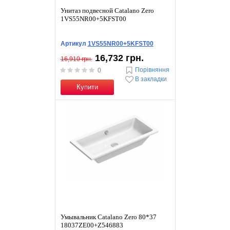
Унитаз подвесной Catalano Zero
1VS55NR00+5KFST00
Артикул
1VS55NR00+5KFST00
16,732 грн.
16,910 грн.
Порівняння
0
В закладки
Купити
Умывальник Catalano Zero 80*37
18037ZE00+Z546883