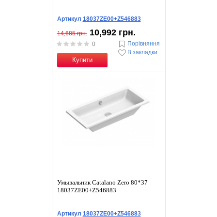
Артикул
18037ZE00+Z546883
10,992 грн.
14,685 грн.
Порівняння
0
В закладки
Купити
Умывальник Catalano Zero 80*37
18037ZE00+Z546883
Артикул
18037ZE00+Z546883