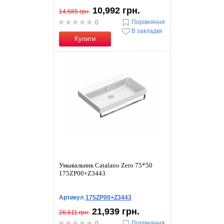
10,992 грн.
14,685 грн.
Порівняння
0
В закладки
Купити
Умывальник Catalano Zero 75*50
175ZP00+Z3443
Артикул
175ZP00+Z3443
21,939 грн.
26,611 грн.
Порівняння
0