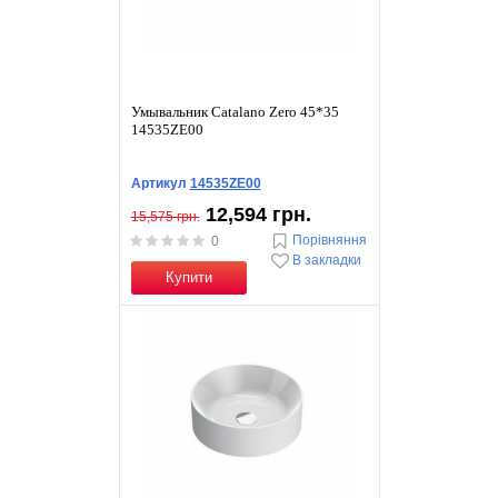
Умывальник Catalano Zero 45*35
14535ZE00
Артикул
14535ZE00
12,594 грн.
15,575 грн.
Порівняння
0
В закладки
Купити