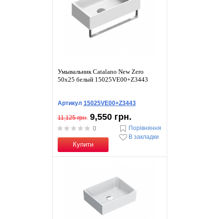
Умывальник Catalano New Zero
50x25 белый 15025VE00+Z3443
Артикул
15025VE00+Z3443
9,550 грн.
11,125 грн.
Порівняння
0
В закладки
Купити