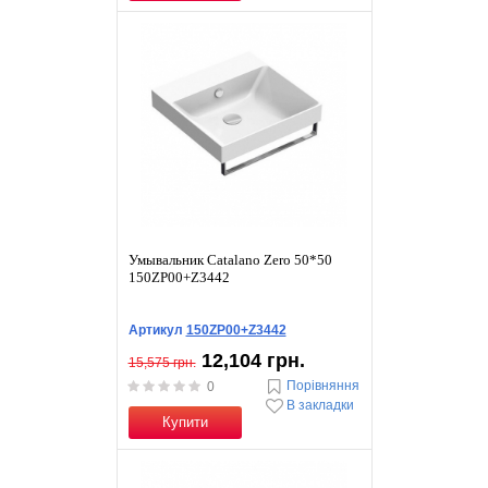
Умывальник Catalano Zero 50*50
150ZP00+Z3442
Артикул
150ZP00+Z3442
12,104 грн.
15,575 грн.
Порівняння
0
В закладки
Купити