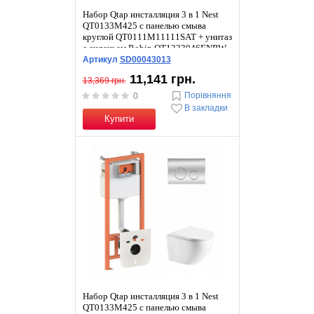
Набор Qtap инсталляция 3 в 1 Nest
QT0133M425 с панелью смыва
круглой QT0111M11111SAT + унитаз
с сиденьем Robin QT1333046ENRW
Артикул
SD00043013
11,141 грн.
13,369 грн.
Порівняння
0
В закладки
Купити
Набор Qtap инсталляция 3 в 1 Nest
QT0133M425 с панелью смыва