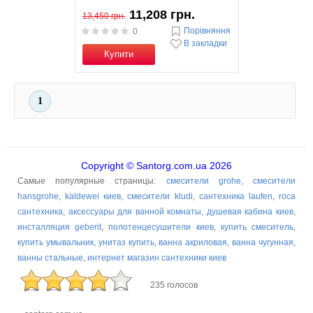
11,208 грн.
13,450 грн.
Порівняння
0
В закладки
Купити
1
Copyright © Santorg.com.ua 2026
Самые популярные страницы:
смесители grohe
,
смесители
hansgrohe
,
kaldewei киев
,
смесители kludi
,
сантехника laufen
,
roca
сантехника
,
аксессуары для ванной комнаты
,
душевая кабина киев
,
инсталляция geberit
,
полотенцесушители киев
,
купить смеситель
,
купить умывальник
,
унитаз купить
,
ванна акриловая
,
ванна чугунная
,
ванны стальные
,
интернет магазин сантехники киев
235 голосов