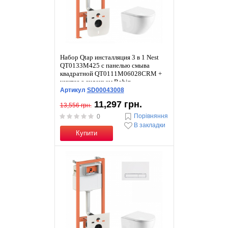
Набор Qtap инсталляция 3 в 1 Nest
QT0133M425 с панелью смыва
квадратной QT0111M06028CRM +
унитаз с сиденьем Robin
QT1333046ENRW
Артикул
SD00043008
11,297 грн.
13,556 грн.
Порівняння
0
В закладки
Купити