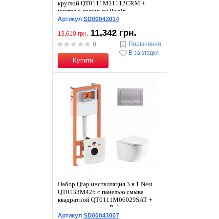
круглой QT0111M11112CRM +
унитаз с сиденьем Robin
QT1333046ENRW
Артикул
SD00043014
11,342 грн.
13,610 грн.
Порівняння
0
В закладки
Купити
Набор Qtap инсталляция 3 в 1 Nest
QT0133M425 с панелью смыва
квадратной QT0111M06029SAT +
унитаз с сиденьем Robin
QT1333046ENRW
Артикул
SD00043007