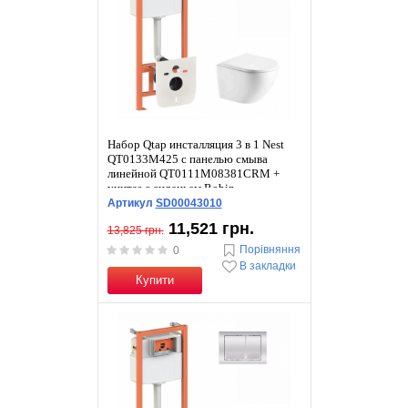
Набор Qtap инсталляция 3 в 1 Nest
QT0133M425 с панелью смыва
линейной QT0111M08381CRM +
унитаз с сиденьем Robin
QT1333046ENRW
Артикул
SD00043010
11,521 грн.
13,825 грн.
Порівняння
0
В закладки
Купити