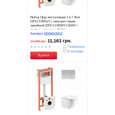
Набор Qtap инсталляция 3 в 1 Nest
QT0133M425 с панелью смыва
линейной QT0111M08V1384W +
унитаз с сиденьем Robin
QT1333046ENRW
Артикул
SD00043012
11,163 грн.
13,396 грн.
Порівняння
0
В закладки
Купити