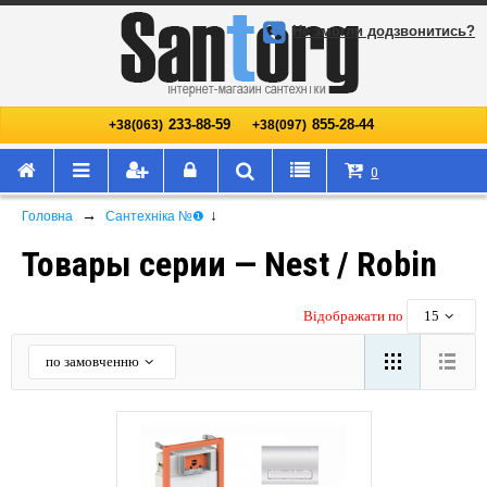
Не змогли додзвонитись?
233-88-59
855-28-44
+38(063)
+38(097)
0
→
↓
Головна
Сантехніка №❶
Товары серии — Nest / Robin
Відображати по
15
по замовченню