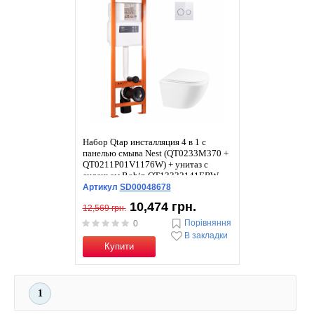
Набор Qtap инсталляция 4 в 1 с
панелью смыва Nest (QT0233M370 +
QT0211P01V1176W) + унитаз с
сиденьем Robin QT13332141ERW
Артикул
SD00048678
10,474 грн.
12,569 грн.
Порівняння
0
В закладки
Купити
1