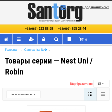
Не змогли додзвонитись?
233-88-59
855-28-44
+38(063)
+38(097)
0
→
↓
Головна
Сантехніка №❶
Товары серии — Nest Uni /
Robin
Відображати по
15
по замовченню