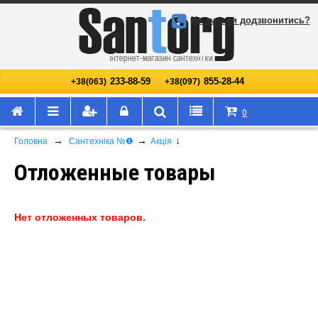
Не змогли додзвонитись?
233-88-59
855-28-44
+38(063)
+38(097)
0
→
→
↓
Головна
Сантехніка №❶
Акція
Отложенные товары
Нет отложенных товаров.