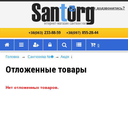
Не змогли додзвонитись?
233-88-59
855-28-44
+38(063)
+38(097)
0
→
→
↓
Головна
Сантехніка №❶
Акція
Отложенные товары
Нет отложенных товаров.